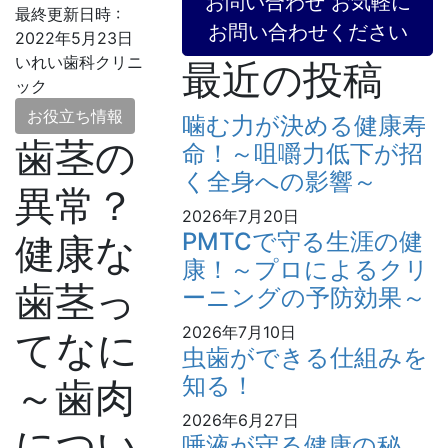
お問い合わせ
お気軽に
最終更新日時 :
お問い合わせください
2022年5月23日
いれい歯科クリニ
最近の投稿
ック
お役立ち情報
噛む力が決める健康寿
歯茎の
命！～咀嚼力低下が招
く全身への影響～
異常？
2026年7月20日
PMTCで守る生涯の健
健康な
康！～プロによるクリ
歯茎っ
ーニングの予防効果～
2026年7月10日
てなに
虫歯ができる仕組みを
知る！
～歯肉
2026年6月27日
につい
唾液が守る健康の秘