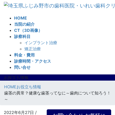
コ
ナ
ン
ビ
テ
ゲ
HOME
ン
ー
当院の紹介
ツ
シ
CT（3D画像）
へ
ョ
診察科目
ス
ン
インプラント治療
キ
に
矯正治療
ッ
移
料金・費用
プ
動
診療時間・アクセス
問い合せ
お役立ち情報
HOME
お役立ち情報
歯茎の異常？健康な歯茎ってなに～歯肉について知ろう！
～
2022年6月27日
/