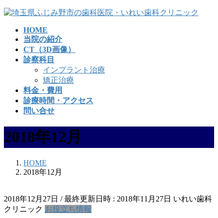
コ
ナ
ン
ビ
HOME
テ
ゲ
当院の紹介
ン
ー
CT（3D画像）
ツ
シ
診察科目
へ
ョ
インプラント治療
ス
ン
矯正治療
キ
に
料金・費用
ッ
移
診療時間・アクセス
プ
動
問い合せ
2018年12月
HOME
2018年12月
2018年12月27日
/ 最終更新日時 :
2018年11月27日
いれい歯科
クリニック
お役立ち情報