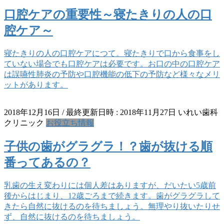
口腔ケアの重要性～寝たきりの人の口
腔ケア～
寝たきりの人の口腔ケアにつて。寝たきりで口から食事をし
ていない場合でも口腔ケアは必要です。お口の中の口腔ケア
は誤嚥性肺炎の予防や口腔機能の低下の予防など様々なメリ
ットがあります。
2018年12月16日
/ 最終更新日時 :
2018年11月27日
いれい歯科
クリニック
お役立ち情報
子供の歯がグラグラ！？歯が抜ける順
番ってあるの？
乳歯の生え変わりには個人差はありますが、だいたい5歳前
後からはじまり、12歳ごろまで続きます。歯がグラグラして
きたら自然に抜けるのを待ちましょう。無理やり抜いたりせ
ず、自然に抜けるのを待ちましょう。