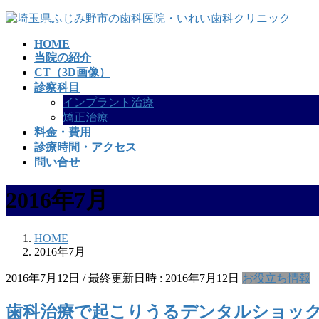
コ
ナ
ン
ビ
HOME
テ
ゲ
当院の紹介
ン
ー
CT（3D画像）
ツ
シ
診察科目
へ
ョ
インプラント治療
ス
ン
矯正治療
キ
に
料金・費用
ッ
移
診療時間・アクセス
プ
動
問い合せ
2016年7月
HOME
2016年7月
2016年7月12日
/ 最終更新日時 :
2016年7月12日
お役立ち情報
歯科治療で起こりうるデンタルショッ