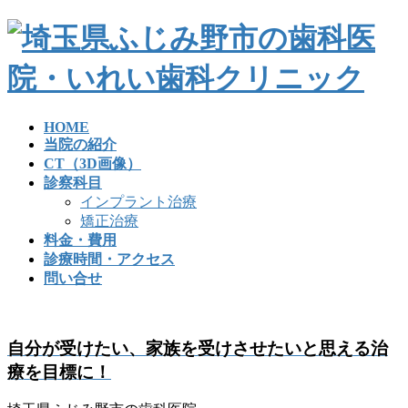
コ
ナ
ン
ビ
テ
ゲ
ン
ー
ツ
シ
へ
ョ
HOME
ス
ン
当院の紹介
キ
に
CT（3D画像）
ッ
移
診察科目
プ
動
インプラント治療
矯正治療
料金・費用
診療時間・アクセス
問い合せ
自分が受けたい、家族を受けさせたいと思える治
療を目標に！