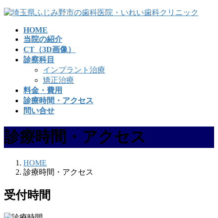
コ
ナ
ン
ビ
HOME
テ
ゲ
当院の紹介
ン
ー
CT（3D画像）
ツ
シ
診察科目
へ
ョ
インプラント治療
ス
ン
矯正治療
キ
に
料金・費用
ッ
移
診療時間・アクセス
プ
動
問い合せ
診療時間・アクセス
HOME
診療時間・アクセス
受付時間