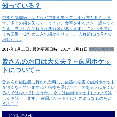
知っている？
虫歯や歯周病、ケガなどで歯を失ってしまう方も多くいま
す。多くの歯を失ってしまうと、食事をするとき、話をする
とき、見た目など様々な悪影響があります。 これらを少し
でも回復するために入れ歯があります。 入れ歯には様々な
種類が […]
2017年1月11日
/ 最終更新日時 :
2017年1月11日
お役立ち情報
皆さんのお口は大丈夫？～歯周ポケッ
トについて～
皆さんが歯医者に行かれた時に、歯茎の検査で歯周ポケット
が深くなっていますねと指摘を受けたことのある人は多くい
るのではないでしょうか。 今回は歯周ポケットについて詳
しくお話しします。 歯周ポケットとはどのようなものをい
うの […]
お問い合わせ