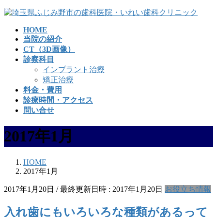
コ
ナ
ン
ビ
HOME
テ
ゲ
当院の紹介
ン
ー
CT（3D画像）
ツ
シ
診察科目
へ
ョ
インプラント治療
ス
ン
矯正治療
キ
に
料金・費用
ッ
移
診療時間・アクセス
プ
動
問い合せ
2017年1月
HOME
2017年1月
2017年1月20日
/ 最終更新日時 :
2017年1月20日
お役立ち情報
入れ歯にもいろいろな種類があるって