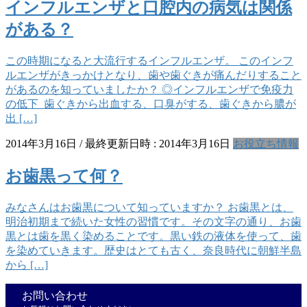
インフルエンザと口腔内の病気は関係
がある？
この時期になると大流行するインフルエンザ。 このインフ
ルエンザがきっかけとなり、歯や歯ぐきが痛んだりすること
があるのを知っていましたか？ ◎インフルエンザで免疫力
の低下 歯ぐきから出血する、口臭がする、歯ぐきから膿が
出 […]
2014年3月16日
/ 最終更新日時 :
2014年3月16日
お役立ち情報
お歯黒って何？
みなさんはお歯黒について知っていますか？ お歯黒とは、
明治初期まで続いた女性の習慣です。その文字の通り、お歯
黒とは歯を黒く染めることです。黒い鉄の液体を使って、歯
を染めていきます。歴史はとても古く、奈良時代に朝鮮半島
から […]
お問い合わせ