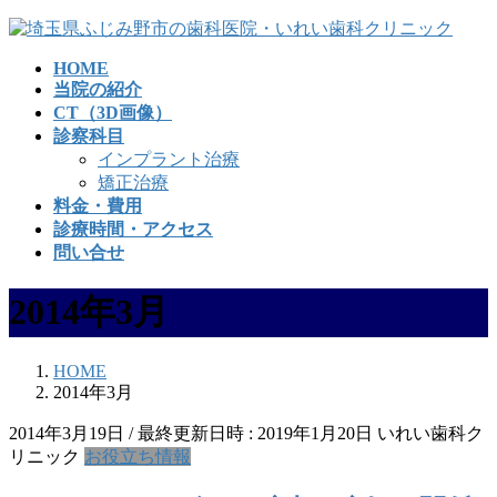
コ
ナ
ン
ビ
HOME
テ
ゲ
当院の紹介
ン
ー
CT（3D画像）
ツ
シ
診察科目
へ
ョ
インプラント治療
ス
ン
矯正治療
キ
に
料金・費用
ッ
移
診療時間・アクセス
プ
動
問い合せ
2014年3月
HOME
2014年3月
2014年3月19日
/ 最終更新日時 :
2019年1月20日
いれい歯科ク
リニック
お役立ち情報