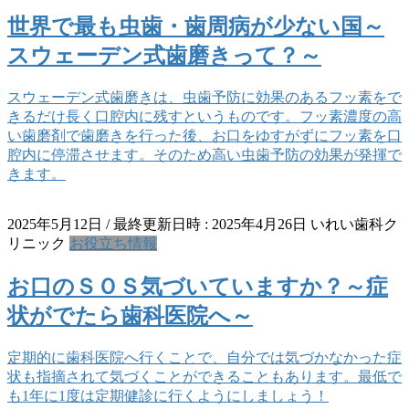
世界で最も虫歯・歯周病が少ない国～
スウェーデン式歯磨きって？～
スウェーデン式歯磨きは、虫歯予防に効果のあるフッ素をで
きるだけ長く口腔内に残すというものです。フッ素濃度の高
い歯磨剤で歯磨きを行った後、お口をゆすがずにフッ素を口
腔内に停滞させます。そのため高い虫歯予防の効果が発揮で
きます。
2025年5月12日
/ 最終更新日時 :
2025年4月26日
いれい歯科ク
リニック
お役立ち情報
お口のＳＯＳ気づいていますか？～症
状がでたら歯科医院へ～
定期的に歯科医院へ行くことで、自分では気づかなかった症
状も指摘されて気づくことができることもあります。最低で
も1年に1度は定期健診に行くようにしましょう！