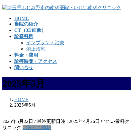
コ
ナ
ン
ビ
HOME
テ
ゲ
当院の紹介
ン
ー
CT（3D画像）
ツ
シ
診察科目
へ
ョ
インプラント治療
ス
ン
矯正治療
キ
に
料金・費用
ッ
移
診療時間・アクセス
プ
動
問い合せ
2025年5月
HOME
2025年5月
2025年5月22日
/ 最終更新日時 :
2025年4月26日
いれい歯科ク
リニック
お役立ち情報