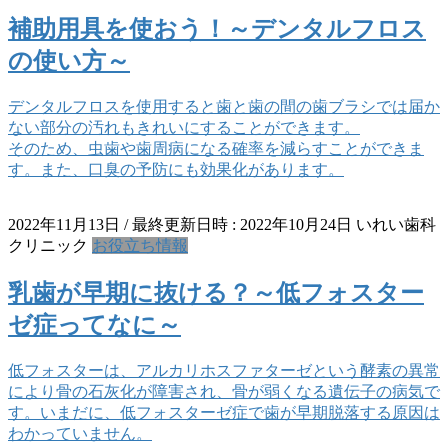
補助用具を使おう！～デンタルフロス
の使い方～
デンタルフロスを使用すると歯と歯の間の歯ブラシでは届か
ない部分の汚れもきれいにすることができます。
そのため、虫歯や歯周病になる確率を減らすことができま
す。また、口臭の予防にも効果化があります。
2022年11月13日
/ 最終更新日時 :
2022年10月24日
いれい歯科
クリニック
お役立ち情報
乳歯が早期に抜ける？～低フォスター
ゼ症ってなに～
低フォスターは、アルカリホスファターゼという酵素の異常
により骨の石灰化が障害され、骨が弱くなる遺伝子の病気で
す。いまだに、低フォスターゼ症で歯が早期脱落する原因は
わかっていません。