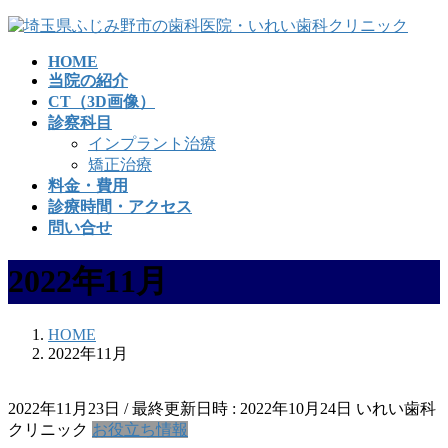
コ
ナ
ン
ビ
HOME
テ
ゲ
当院の紹介
ン
ー
CT（3D画像）
ツ
シ
診察科目
へ
ョ
インプラント治療
ス
ン
矯正治療
キ
に
料金・費用
ッ
移
診療時間・アクセス
プ
動
問い合せ
2022年11月
HOME
2022年11月
2022年11月23日
/ 最終更新日時 :
2022年10月24日
いれい歯科
クリニック
お役立ち情報