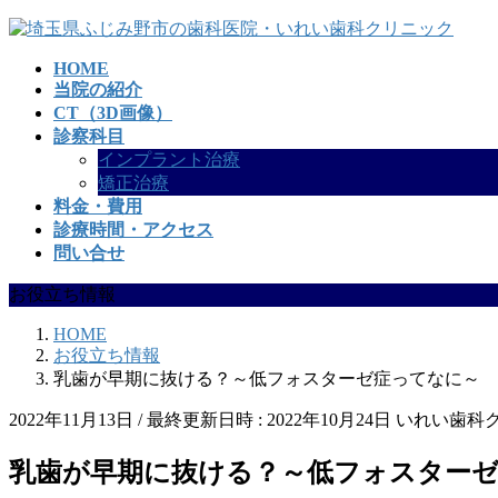
コ
ナ
ン
ビ
HOME
テ
ゲ
当院の紹介
ン
ー
CT（3D画像）
ツ
シ
診察科目
へ
ョ
インプラント治療
ス
ン
矯正治療
キ
に
料金・費用
ッ
移
診療時間・アクセス
プ
動
問い合せ
お役立ち情報
HOME
お役立ち情報
乳歯が早期に抜ける？～低フォスターゼ症ってなに～
2022年11月13日
/ 最終更新日時 :
2022年10月24日
いれい歯科
乳歯が早期に抜ける？～低フォスター