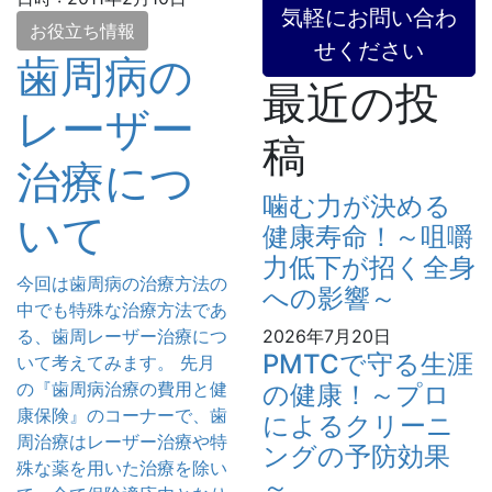
気軽にお問い合わ
お役立ち情報
せください
歯周病の
最近の投
レーザー
稿
治療につ
噛む力が決める
いて
健康寿命！～咀嚼
力低下が招く全身
今回は歯周病の治療方法の
への影響～
中でも特殊な治療方法であ
る、歯周レーザー治療につ
2026年7月20日
PMTCで守る生涯
いて考えてみます。 先月
の『歯周病治療の費用と健
の健康！～プロ
康保険』のコーナーで、歯
によるクリーニ
周治療はレーザー治療や特
ングの予防効果
殊な薬を用いた治療を除い
～