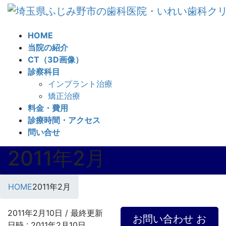
コ
ナ
ン
ビ
テ
ゲ
HOME
ン
ー
当院の紹介
ツ
シ
CT（3D画像）
へ
ョ
診察科目
ス
ン
インプラント治療
キ
に
矯正治療
ッ
移
料金・費用
プ
動
診療時間・アクセス
問い合せ
2011年2月
HOME
2011年2月
2011年2月10日
/ 最終更新
お問い合わせ
お
日時 :
2011年2月10日