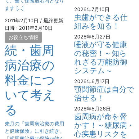
て、全て保険適応内となり
ます […]
2026年7月10日
虫歯ができる仕
2011年2月10日
/ 最終更新
組みを知る！
日時 :
2011年2月10日
2026年6月27日
お役立ち情報
唾液が守る健康
続・歯周
の秘密！～知ら
病治療の
れざる万能防御
システム～
料金につ
2026年6月17日
顎関節症は自分で
いて考え
治せる！
る
2026年5月26日
歯周病が命を脅
先月の『歯周病治療の費用
かす！～糖尿病・
と健康保険』に引き続き、
心疾患リスクを
「歯周病治療は保険が効く