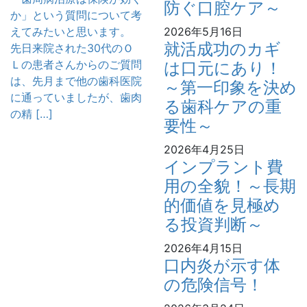
防ぐ口腔ケア～
か」という質問について考
えてみたいと思います。
2026年5月16日
就活成功のカギ
先日来院された30代のＯ
Ｌの患者さんからのご質問
は口元にあり！
は、先月まで他の歯科医院
～第一印象を決め
に通っていましたが、歯肉
る歯科ケアの重
の精 […]
要性～
2026年4月25日
インプラント費
用の全貌！～長期
的価値を見極め
る投資判断～
2026年4月15日
口内炎が示す体
の危険信号！