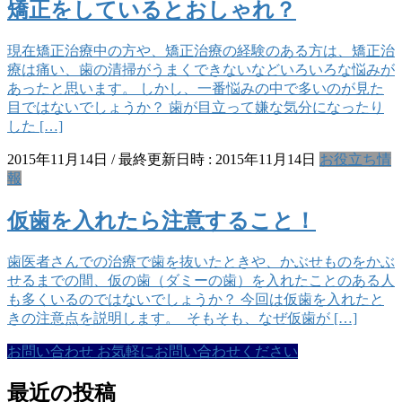
矯正をしているとおしゃれ？
現在矯正治療中の方や、矯正治療の経験のある方は、矯正治
療は痛い、歯の清掃がうまくできないなどいろいろな悩みが
あったと思います。 しかし、一番悩みの中で多いのが見た
目ではないでしょうか？ 歯が目立って嫌な気分になったり
した […]
2015年11月14日
/ 最終更新日時 :
2015年11月14日
お役立ち情
報
仮歯を入れたら注意すること！
歯医者さんでの治療で歯を抜いたときや、かぶせものをかぶ
せるまでの間、仮の歯（ダミーの歯）を入れたことのある人
も多くいるのではないでしょうか？ 今回は仮歯を入れたと
きの注意点を説明します。 そもそも、なぜ仮歯が […]
お問い合わせ
お気軽にお問い合わせください
最近の投稿