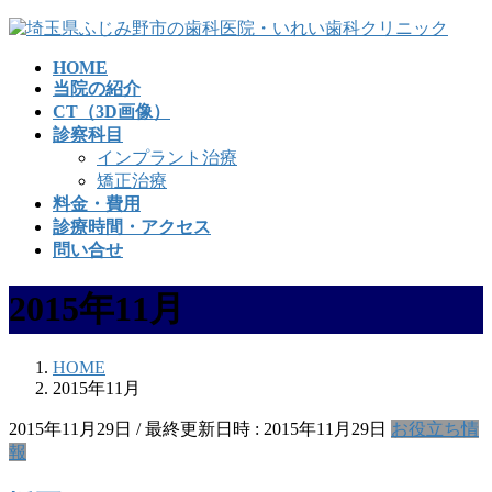
コ
ナ
ン
ビ
HOME
テ
ゲ
当院の紹介
ン
ー
CT（3D画像）
ツ
シ
診察科目
へ
ョ
インプラント治療
ス
ン
矯正治療
キ
に
料金・費用
ッ
移
診療時間・アクセス
プ
動
問い合せ
2015年11月
HOME
2015年11月
2015年11月29日
/ 最終更新日時 :
2015年11月29日
お役立ち情
報