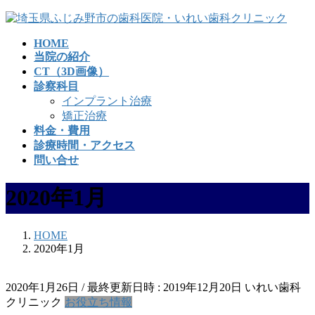
コ
ナ
ン
ビ
HOME
テ
ゲ
当院の紹介
ン
ー
CT（3D画像）
ツ
シ
診察科目
へ
ョ
インプラント治療
ス
ン
矯正治療
キ
に
料金・費用
ッ
移
診療時間・アクセス
プ
動
問い合せ
2020年1月
HOME
2020年1月
2020年1月26日
/ 最終更新日時 :
2019年12月20日
いれい歯科
クリニック
お役立ち情報