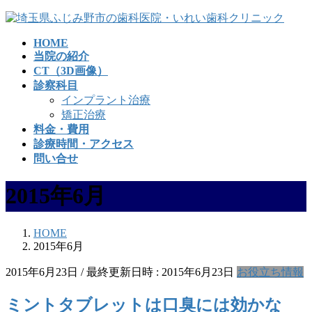
コ
ナ
ン
ビ
HOME
テ
ゲ
当院の紹介
ン
ー
CT（3D画像）
ツ
シ
診察科目
へ
ョ
インプラント治療
ス
ン
矯正治療
キ
に
料金・費用
ッ
移
診療時間・アクセス
プ
動
問い合せ
2015年6月
HOME
2015年6月
2015年6月23日
/ 最終更新日時 :
2015年6月23日
お役立ち情報
ミントタブレットは口臭には効かな