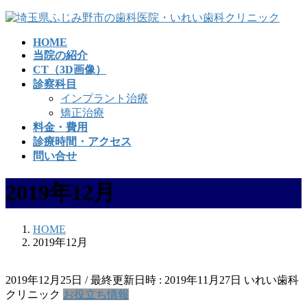
コ
ナ
ン
ビ
HOME
テ
ゲ
当院の紹介
ン
ー
CT（3D画像）
ツ
シ
診察科目
へ
ョ
インプラント治療
ス
ン
矯正治療
キ
に
料金・費用
ッ
移
診療時間・アクセス
プ
動
問い合せ
2019年12月
HOME
2019年12月
2019年12月25日
/ 最終更新日時 :
2019年11月27日
いれい歯科
クリニック
お役立ち情報