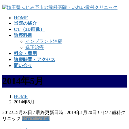
コ
ナ
ン
ビ
HOME
テ
ゲ
当院の紹介
ン
ー
CT（3D画像）
ツ
シ
診察科目
へ
ョ
インプラント治療
ス
ン
矯正治療
キ
に
料金・費用
ッ
移
診療時間・アクセス
プ
動
問い合せ
2014年5月
HOME
2014年5月
2014年5月23日
/ 最終更新日時 :
2019年1月20日
いれい歯科ク
リニック
お役立ち情報