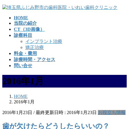
コ
ナ
ン
ビ
HOME
テ
ゲ
当院の紹介
ン
ー
CT（3D画像）
ツ
シ
診察科目
へ
ョ
インプラント治療
ス
ン
矯正治療
キ
に
料金・費用
ッ
移
診療時間・アクセス
プ
動
問い合せ
2016年1月
HOME
2016年1月
2016年1月23日
/ 最終更新日時 :
2016年1月23日
お役立ち情報
歯が欠けたらどうしたらいいの？