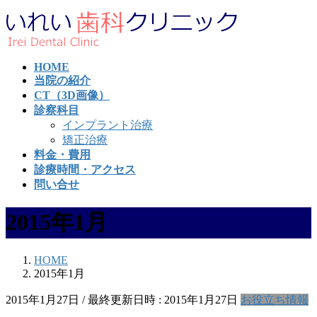
コ
ナ
ン
ビ
テ
ゲ
ン
ー
HOME
ツ
シ
当院の紹介
へ
ョ
CT（3D画像）
ス
ン
診察科目
キ
に
インプラント治療
ッ
移
矯正治療
プ
動
料金・費用
診療時間・アクセス
問い合せ
2015年1月
HOME
2015年1月
2015年1月27日
/ 最終更新日時 :
2015年1月27日
お役立ち情報