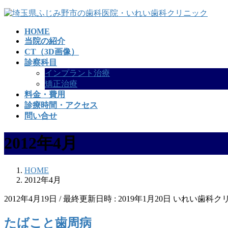
コ
ナ
ン
ビ
HOME
テ
ゲ
当院の紹介
ン
ー
CT（3D画像）
ツ
シ
診察科目
へ
ョ
インプラント治療
ス
ン
矯正治療
キ
に
料金・費用
ッ
移
診療時間・アクセス
プ
動
問い合せ
2012年4月
HOME
2012年4月
2012年4月19日
/ 最終更新日時 :
2019年1月20日
いれい歯科ク
たばこと歯周病