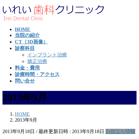
コ
ナ
ン
ビ
テ
ゲ
ン
ー
HOME
ツ
シ
当院の紹介
へ
ョ
CT（3D画像）
ス
ン
診察科目
キ
に
インプラント治療
ッ
移
矯正治療
プ
動
料金・費用
診療時間・アクセス
問い合せ
2013年9月
HOME
2013年9月
2013年9月18日
/ 最終更新日時 :
2013年9月18日
お役立ち情報