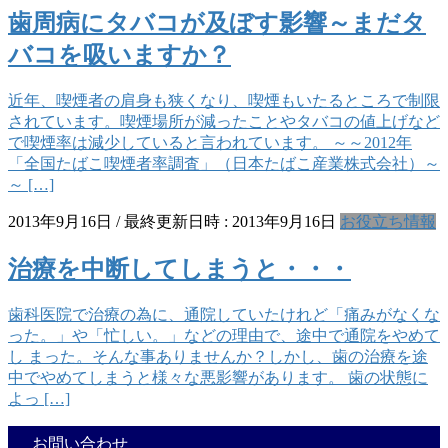
歯周病にタバコが及ぼす影響～まだタ
バコを吸いますか？
近年、喫煙者の肩身も狭くなり、喫煙もいたるところで制限
されています。喫煙場所が減ったことやタバコの値上げなど
で喫煙率は減少していると言われています。 ～～2012年
「全国たばこ喫煙者率調査」（日本たばこ産業株式会社）～
～ […]
2013年9月16日
/ 最終更新日時 :
2013年9月16日
お役立ち情報
治療を中断してしまうと・・・
歯科医院で治療の為に、通院していたけれど「痛みがなくな
った。」や「忙しい。」などの理由で、途中で通院をやめて
し まった。そんな事ありませんか？しかし、歯の治療を途
中でやめてしまうと様々な悪影響があります。 歯の状態に
よっ […]
お問い合わせ