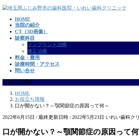
コ
ナ
ン
ビ
HOME
テ
ゲ
当院の紹介
ン
ー
CT（3D画像）
ツ
シ
診察科目
へ
ョ
インプラント治療
ス
ン
矯正治療
キ
に
料金・費用
ッ
移
診療時間・アクセス
プ
動
問い合せ
お役立ち情報
HOME
お役立ち情報
口が開かない？～顎関節症の原因って何～
2022年6月15日
/ 最終更新日時 :
2022年5月23日
いれい歯科ク
口が開かない？～顎関節症の原因って何