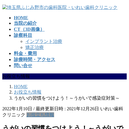
コ
ナ
ン
ビ
HOME
テ
ゲ
当院の紹介
ン
ー
CT（3D画像）
ツ
シ
診察科目
へ
ョ
インプラント治療
ス
ン
矯正治療
キ
に
料金・費用
ッ
移
診療時間・アクセス
プ
動
問い合せ
お役立ち情報
HOME
お役立ち情報
うがいの習慣をつけよう！～うがいで感染症対策～
2022年1月10日
/ 最終更新日時 :
2021年12月26日
いれい歯科
クリニック
お役立ち情報
うがいの習慣をつけよう！～うがいで