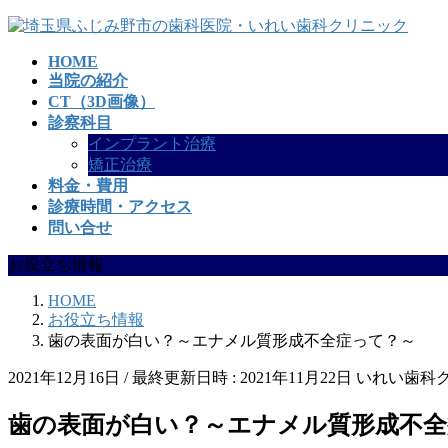
コ
ナ
ン
ビ
HOME
テ
ゲ
当院の紹介
ン
ー
CT（3D画像）
ツ
シ
診察科目
へ
ョ
インプラント治療
ス
ン
矯正治療
キ
に
料金・費用
ッ
移
診療時間・アクセス
プ
動
問い合せ
お役立ち情報
HOME
お役立ち情報
歯の表面が白い？～エナメル質形成不全症って？～
2021年12月16日
/ 最終更新日時 :
2021年11月22日
いれい歯科
歯の表面が白い？～エナメル質形成不全