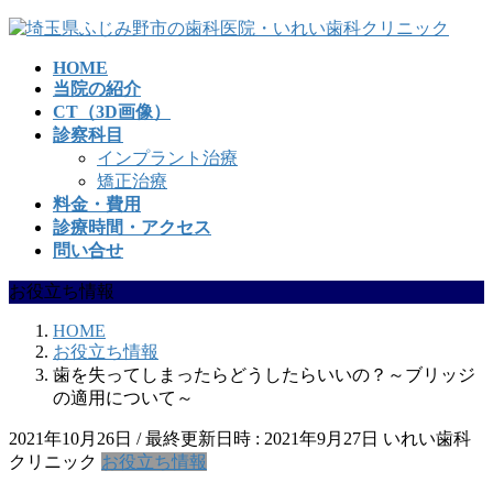
コ
ナ
ン
ビ
HOME
テ
ゲ
当院の紹介
ン
ー
CT（3D画像）
ツ
シ
診察科目
へ
ョ
インプラント治療
ス
ン
矯正治療
キ
に
料金・費用
ッ
移
診療時間・アクセス
プ
動
問い合せ
お役立ち情報
HOME
お役立ち情報
歯を失ってしまったらどうしたらいいの？～ブリッジ
の適用について～
2021年10月26日
/ 最終更新日時 :
2021年9月27日
いれい歯科
クリニック
お役立ち情報