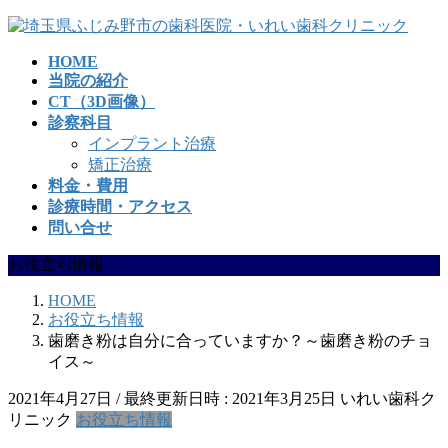
コ
ナ
ン
ビ
HOME
テ
ゲ
当院の紹介
ン
ー
CT（3D画像）
ツ
シ
診察科目
へ
ョ
インプラント治療
ス
ン
矯正治療
キ
に
料金・費用
ッ
移
診療時間・アクセス
プ
動
問い合せ
お役立ち情報
HOME
お役立ち情報
歯磨き粉は自分に合っていますか？～歯磨き粉のチョ
イス～
2021年4月27日
/ 最終更新日時 :
2021年3月25日
いれい歯科ク
リニック
お役立ち情報