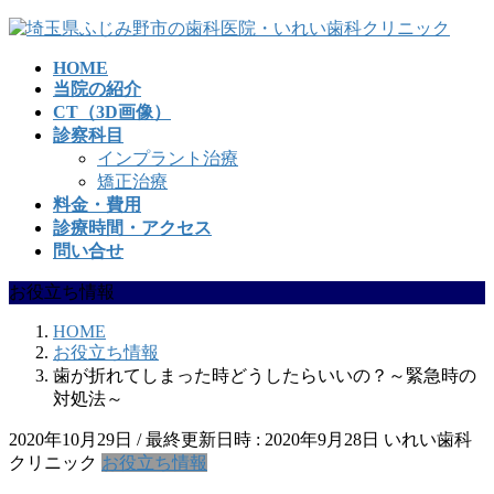
コ
ナ
ン
ビ
HOME
テ
ゲ
当院の紹介
ン
ー
CT（3D画像）
ツ
シ
診察科目
へ
ョ
インプラント治療
ス
ン
矯正治療
キ
に
料金・費用
ッ
移
診療時間・アクセス
プ
動
問い合せ
お役立ち情報
HOME
お役立ち情報
歯が折れてしまった時どうしたらいいの？～緊急時の
対処法～
2020年10月29日
/ 最終更新日時 :
2020年9月28日
いれい歯科
クリニック
お役立ち情報