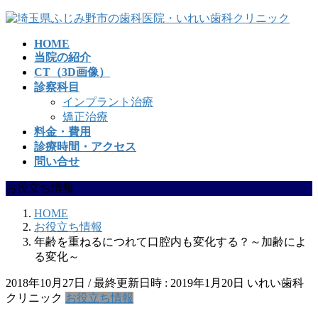
コ
ナ
ン
ビ
HOME
テ
ゲ
当院の紹介
ン
ー
CT（3D画像）
ツ
シ
診察科目
へ
ョ
インプラント治療
ス
ン
矯正治療
キ
に
料金・費用
ッ
移
診療時間・アクセス
プ
動
問い合せ
お役立ち情報
HOME
お役立ち情報
年齢を重ねるにつれて口腔内も変化する？～加齢によ
る変化～
2018年10月27日
/ 最終更新日時 :
2019年1月20日
いれい歯科
クリニック
お役立ち情報