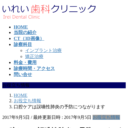
コ
ナ
ン
ビ
テ
ゲ
ン
ー
HOME
ツ
シ
当院の紹介
へ
ョ
CT（3D画像）
ス
ン
診察科目
キ
に
インプラント治療
ッ
移
矯正治療
プ
動
料金・費用
診療時間・アクセス
問い合せ
お役立ち情報
HOME
お役立ち情報
口腔ケアは誤嚥性肺炎の予防につながります
2017年9月5日
/ 最終更新日時 :
2017年9月5日
お役立ち情報