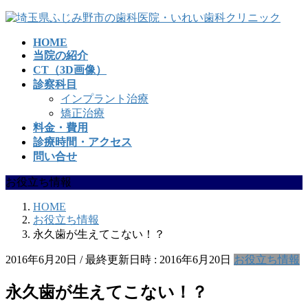
コ
ナ
ン
ビ
HOME
テ
ゲ
当院の紹介
ン
ー
CT（3D画像）
ツ
シ
診察科目
へ
ョ
インプラント治療
ス
ン
矯正治療
キ
に
料金・費用
ッ
移
診療時間・アクセス
プ
動
問い合せ
お役立ち情報
HOME
お役立ち情報
永久歯が生えてこない！？
2016年6月20日
/ 最終更新日時 :
2016年6月20日
お役立ち情報
永久歯が生えてこない！？