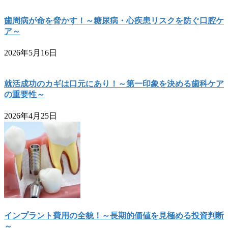
歯周病が命を脅かす！～糖尿病・心疾患リスクを防ぐ口腔ケ
ア～
2026年5月16日
就活成功のカギは口元にあり！～第一印象を決める歯科ケア
の重要性～
2026年4月25日
インプラント費用の全貌！～長期的価値を見極める投資判断
～