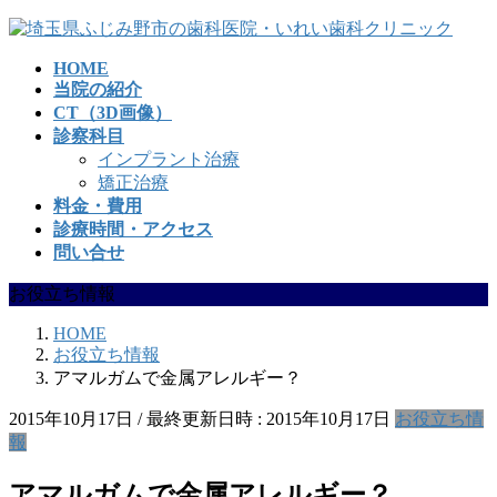
コ
ナ
ン
ビ
HOME
テ
ゲ
当院の紹介
ン
ー
CT（3D画像）
ツ
シ
診察科目
へ
ョ
インプラント治療
ス
ン
矯正治療
キ
に
料金・費用
ッ
移
診療時間・アクセス
プ
動
問い合せ
お役立ち情報
HOME
お役立ち情報
アマルガムで金属アレルギー？
2015年10月17日
/ 最終更新日時 :
2015年10月17日
お役立ち情
報
アマルガムで金属アレルギー？