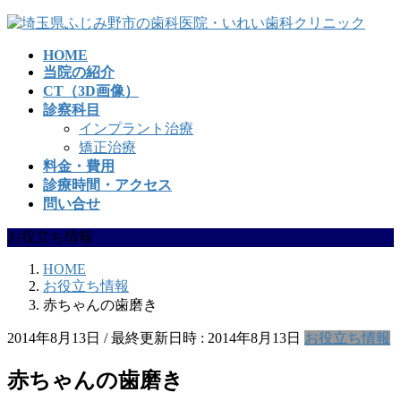
コ
ナ
ン
ビ
HOME
テ
ゲ
当院の紹介
ン
ー
CT（3D画像）
ツ
シ
診察科目
へ
ョ
インプラント治療
ス
ン
矯正治療
キ
に
料金・費用
ッ
移
診療時間・アクセス
プ
動
問い合せ
お役立ち情報
HOME
お役立ち情報
赤ちゃんの歯磨き
2014年8月13日
/ 最終更新日時 :
2014年8月13日
お役立ち情報
赤ちゃんの歯磨き