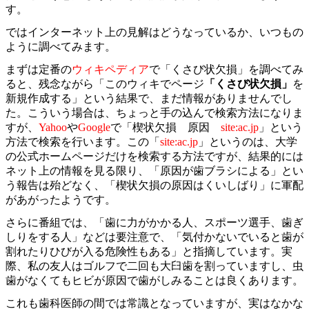
す。
ではインターネット上の見解はどうなっているか、いつもの
ように調べてみます。
まずは定番の
ウィキペディア
で「くさび状欠損」を調べてみ
ると、残念ながら「このウィキでページ
「くさび状欠損」
を
新規作成する」という結果で、まだ情報がありませんでし
た。こういう場合は、ちょっと手の込んで検索方法になりま
すが、
Yahoo
や
Google
で「楔状欠損 原因
site:ac.jp
」という
方法で検索を行います。この「
site:ac.jp
」というのは、大学
の公式ホームページだけを検索する方法ですが、結果的には
ネット上の情報を見る限り、「原因が歯ブラシによる」とい
う報告は殆どなく、「楔状欠損の原因はくいしばり」に軍配
があがったようです。
さらに番組では、「歯に力がかかる人、スポーツ選手、歯ぎ
しりをする人」などは要注意で、「気付かないでいると歯が
割れたりひびが入る危険性もある」と指摘しています。実
際、私の友人はゴルフで二回も大臼歯を割っていますし、虫
歯がなくてもヒビが原因で歯がしみることは良くあります。
これも歯科医師の間では常識となっていますが、実はなかな