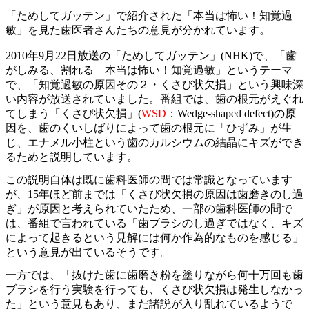
「ためしてガッテン」で紹介された「本当は怖い！知覚過
敏」を見た歯医者さんたちの意見が分かれています。
2010年9月22日放送の「ためしてガッテン」(NHK)で、「歯
がしみる、割れる 本当は怖い！知覚過敏」というテーマ
で、「知覚過敏の原因その２・くさび状欠損」という興味深
い内容が放送されていました。番組では、歯の根元がえぐれ
てしまう「くさび状欠損」(
WSD
：Wedge-shaped defect)の原
因を、歯のくいしばりによって歯の根元に「ひずみ」が生
じ、エナメル小柱という歯のカルシウムの結晶にキズができ
るためと説明しています。
この説明自体は既に歯科医師の間では常識となっています
が、15年ほど前までは「くさび状欠損の原因は歯磨きのし過
ぎ」が原因と考えられていたため、一部の歯科医師の間で
は、番組で言われている「歯ブラシのし過ぎではなく、キズ
によって起きるという見解には何か作為的なものを感じる」
という意見が出ているそうです。
一方では、「抜けた歯に歯磨き粉を塗りながら何十万回も歯
ブラシを行う実験を行っても、くさび状欠損は発生しなかっ
た」という意見もあり、まだ諸説が入り乱れているようで