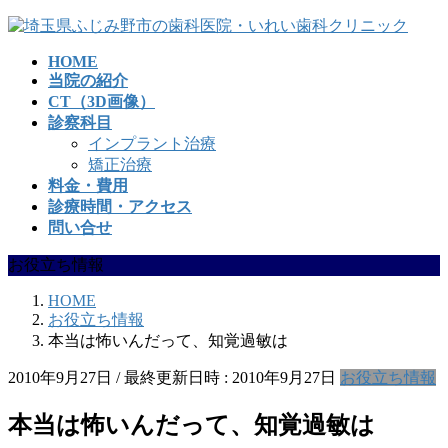
コ
ナ
ン
ビ
HOME
テ
ゲ
当院の紹介
ン
ー
CT（3D画像）
ツ
シ
診察科目
へ
ョ
インプラント治療
ス
ン
矯正治療
キ
に
料金・費用
ッ
移
診療時間・アクセス
プ
動
問い合せ
お役立ち情報
HOME
お役立ち情報
本当は怖いんだって、知覚過敏は
2010年9月27日
/ 最終更新日時 :
2010年9月27日
お役立ち情報
本当は怖いんだって、知覚過敏は