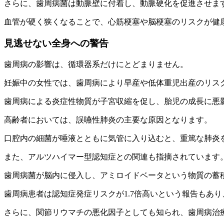
さらに、歯周病菌は動脈壁に付着し、動脈硬化を促進させま
血管が硬く狭くなることで、心筋梗塞や脳梗塞のリスクが健康
見逃せない全身への警告
歯周病の影響は、循環器系だけにとどまりません。
妊娠中の女性では、歯周病により早産や低体重児出産のリス
歯周病による炎症性物質が子宮収縮を促し、胎児の成長に悪
高齢者においては、誤嚥性肺炎の主要な原因となります。
口腔内の細菌が唾液とともに気管に入り込むと、重篤な肺炎
また、アルツハイマー型認知症との関連も指摘されています
歯周病菌が脳内に侵入し、アミロイドベータという物質の蓄
歯周病患者は認知症発症リスクが1.7倍高いという報告もあ
さらに、関節リウマチの悪化因子としても知られ、歯周病治