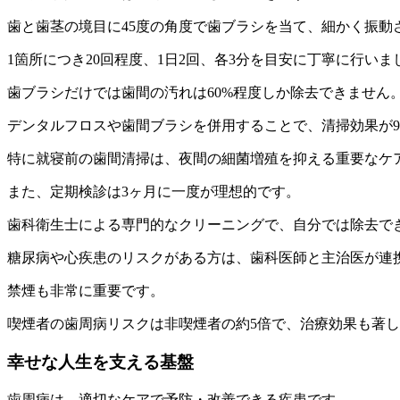
歯と歯茎の境目に45度の角度で歯ブラシを当て、細かく振動
1箇所につき20回程度、1日2回、各3分を目安に丁寧に行いま
歯ブラシだけでは歯間の汚れは60%程度しか除去できません
デンタルフロスや歯間ブラシを併用することで、清掃効果が9
特に就寝前の歯間清掃は、夜間の細菌増殖を抑える重要なケ
また、定期検診は3ヶ月に一度が理想的です。
歯科衛生士による専門的なクリーニングで、自分では除去で
糖尿病や心疾患のリスクがある方は、歯科医師と主治医が連
禁煙も非常に重要です。
喫煙者の歯周病リスクは非喫煙者の約5倍で、治療効果も著
幸せな人生を支える基盤
歯周病は、適切なケアで予防・改善できる疾患です。