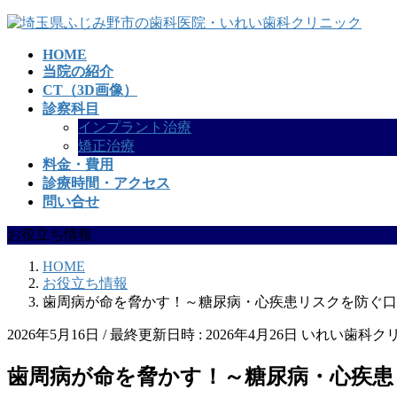
コ
ナ
ン
ビ
HOME
テ
ゲ
当院の紹介
ン
ー
CT（3D画像）
ツ
シ
診察科目
へ
ョ
インプラント治療
ス
ン
矯正治療
キ
に
料金・費用
ッ
移
診療時間・アクセス
プ
動
問い合せ
お役立ち情報
HOME
お役立ち情報
歯周病が命を脅かす！～糖尿病・心疾患リスクを防ぐ口
2026年5月16日
/ 最終更新日時 :
2026年4月26日
いれい歯科ク
歯周病が命を脅かす！～糖尿病・心疾患