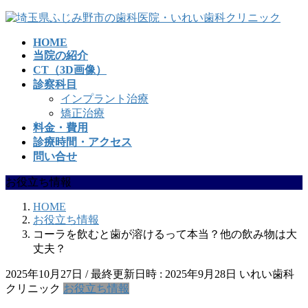
コ
ナ
ン
ビ
HOME
テ
ゲ
当院の紹介
ン
ー
CT（3D画像）
ツ
シ
診察科目
へ
ョ
インプラント治療
ス
ン
矯正治療
キ
に
料金・費用
ッ
移
診療時間・アクセス
プ
動
問い合せ
お役立ち情報
HOME
お役立ち情報
コーラを飲むと歯が溶けるって本当？他の飲み物は大
丈夫？
2025年10月27日
/ 最終更新日時 :
2025年9月28日
いれい歯科
クリニック
お役立ち情報