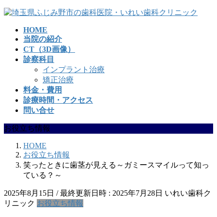
コ
ナ
ン
ビ
HOME
テ
ゲ
当院の紹介
ン
ー
CT（3D画像）
ツ
シ
診察科目
へ
ョ
インプラント治療
ス
ン
矯正治療
キ
に
料金・費用
ッ
移
診療時間・アクセス
プ
動
問い合せ
お役立ち情報
HOME
お役立ち情報
笑ったときに歯茎が見える～ガミースマイルって知っ
ている？～
2025年8月15日
/ 最終更新日時 :
2025年7月28日
いれい歯科ク
リニック
お役立ち情報